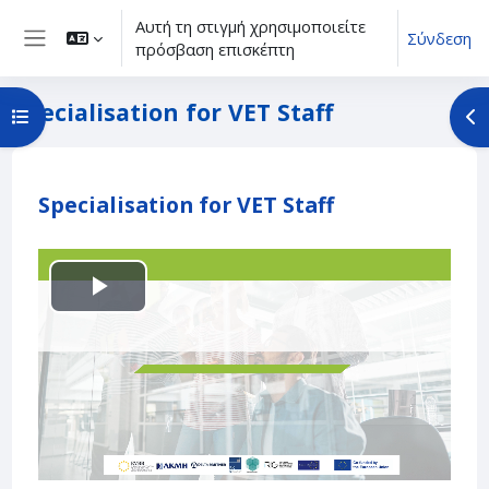
Μετάβαση στο κεντρικό περιεχόμενο
Αυτή τη στιγμή χρησιμοποιείτε
Σύνδεση
πρόσβαση επισκέπτη
Πλευρικός πίνακας
Specialisation for VET Staff
Άνοιγμα ευρετηρίου μαθήματος
Άν
Περιγραφή θέματος
Specialisation for VET Staff
Αναπαραγωγή
βίντεο